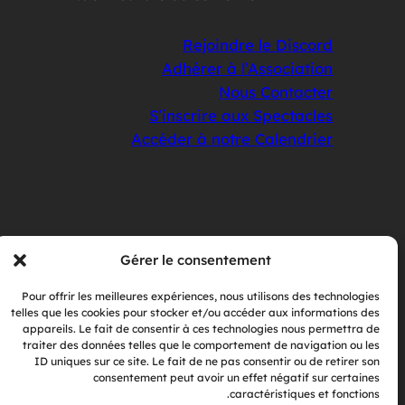
Rejoindre le Discord
Adhérer à l’Association
Nous Contacter
S’inscrire aux Spectacles
Accéder à notre Calendrier
Gérer le consentement
Association PRISME Amiens
Pour offrir les meilleures expériences, nous utilisons des technologies
telles que les cookies pour stocker et/ou accéder aux informations des
appareils. Le fait de consentir à ces technologies nous permettra de
Promouvoir une Intelligence Singulière Mais
traiter des données telles que le comportement de navigation ou les
Exceptionnelle
ID uniques sur ce site. Le fait de ne pas consentir ou de retirer son
consentement peut avoir un effet négatif sur certaines
caractéristiques et fonctions.
Confidentialité
À propos