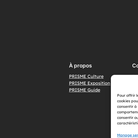
À propos
Co
PRISME Culture
Po
PRISME Exposition
Co
PRISME Guide
No
Pour offrir 
cookies pou
consentir à
comportemen
consentir o
caractéristi
Manage ser