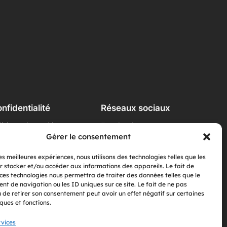
nfidentialité
Réseaux sociaux
litique de cookie
Facebook
Gérer le consentement
nditions générales
Instagram
us contacter
LinkedIn
les meilleures expériences, nous utilisons des technologies telles que les
r stocker et/ou accéder aux informations des appareils. Le fait de
 ces technologies nous permettra de traiter des données telles que le
t de navigation ou les ID uniques sur ce site. Le fait de ne pas
u de retirer son consentement peut avoir un effet négatif sur certaines
ques et fonctions.
vices