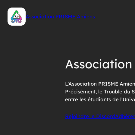
Skip
to
Association PRISME Amiens
content
Associatio
L’Association PRISME Amiens
Précisément, le Trouble du S
entre les étudiants de l’Uni
Rejoindre le Discord
Adhérer 